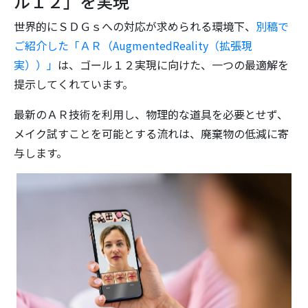
ル１２」を実現
世界的にＳＤＧｓへの対応が求められる環境下、
別稿で
ご紹介した「ＡＲ（AugmentedReality（拡張現
実））」
は、ゴール１２実現に向けた、一つの最適解を
提示してくれています。
最新のＡＲ技術を利用し、物理的な道具を必要とせず、
メイク試すことを可能とする流れは、廃棄物の低減に寄
与します。