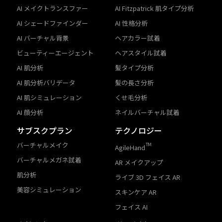
AI メイクトランスファー
AI Fitzpatrick 肌タイプ分析
AI シェードファインダー
AI 性格分析
AI バーチャル背景
ヘアカラー試着
ビューティーエージェント
ヘアスタイル試着
AI 肌分析
髪タイプ分析
AI 肌分析バリデータ
髪の長さ分析
AI 肌シミュレーション
くせ毛分析
AI 顔分析
ネイルバーチャル試着
サブスクプラン
テクノロジー
バーチャルメイク
TM
AgileHand
バーチャルメガネ試着
AR メイクアップ
肌分析
ライブ 3D フェイス AR
美容シミュレーション
スキンケア AR
フェイス AI