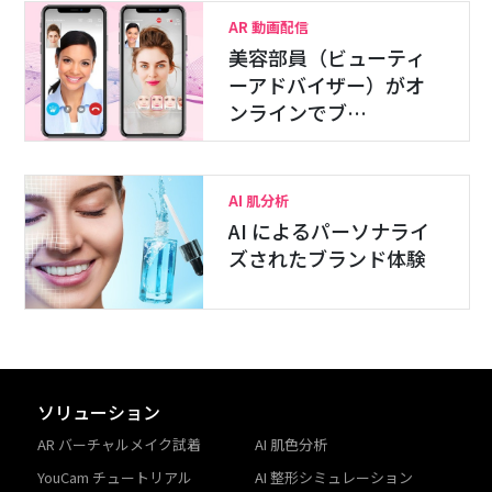
AR 動画配信
美容部員（ビューティ
ーアドバイザー）がオ
ンラインでブ…
AI 肌分析
AI によるパーソナライ
ズされたブランド体験
ソリューション
AR バーチャルメイク試着
AI 肌色分析
YouCam チュートリアル
AI 整形シミュレーション